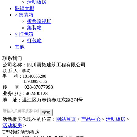
活动板房
彩钢大棚
>
集装箱
折叠箱视屏
集装箱
>
打包箱
打包箱
其他
联系我们
公司名称：四川勇拓建筑工程有限公司
​联 系 人：李均
手 机：18140055200
13980957356
传 真：028-87077998
业务Q Q：462400128
地 址：温江区万春镇春江东路274号
活动板房
你现在的位置：
网站首页
>
产品中心
>
活动板房
>
活动板房
>
T型砖纹活动板房