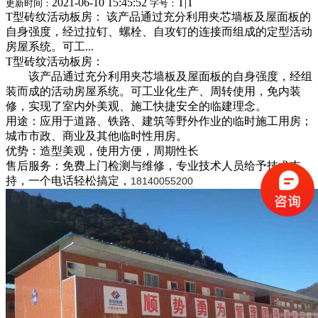
2021-06-10 15:45:52
T
|
T
更新时间：
字号：
T型砖纹活动板房： 该产品通过充分利用夹芯墙板及屋面板的
自身强度，经过拉钉、螺栓、自攻钉的连接而组成的定型活动
房屋系统。可工...
T型砖纹活动板房：
该产品通过充分利用夹芯墙板及屋面板的自身强度，经组
装而成的活动房屋系统。可工业化生产、周转使用，免内装
修，实现了室内外美观、施工快捷安全的临建理念。
用途：应用于道路、铁路、建筑等野外作业的临时施工用房；
城市市政、商业及其他临时性用房。
优势：造型美观，使用方便，周期性长
售后服务：免费上门检测与维修，专业技术人员给予技术支
持，一个电话轻松搞定，
18140055200