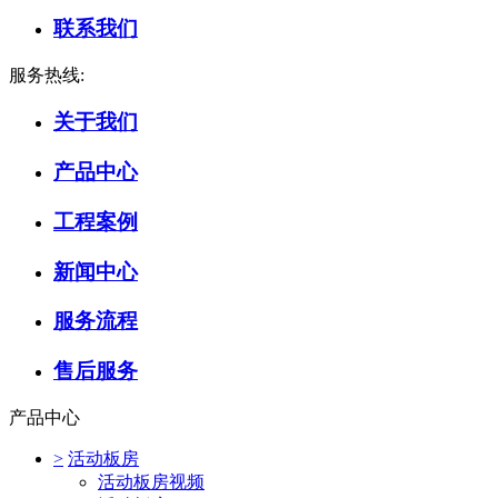
联系我们
服务热线:
关于我们
产品中心
工程案例
新闻中心
服务流程
售后服务
产品中心
>
活动板房
活动板房视频