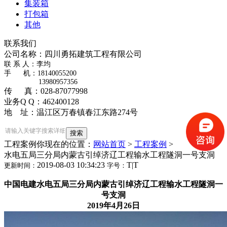
集装箱
打包箱
其他
联系我们
公司名称：四川勇拓建筑工程有限公司
​联 系 人：李均
手 机：18140055200
13980957356
传 真：028-87077998
业务Q Q：462400128
地 址：温江区万春镇春江东路274号
工程案例
你现在的位置：
网站首页
>
工程案例
>
水电五局三分局内蒙古引绰济辽工程输水工程隧洞一号支洞
2019-08-03 10:34:23
T
|
T
更新时间：
字号：
中国电建水电五局三分局内蒙古引绰济辽工程输水工程隧洞一
号支洞
2019年4月26日