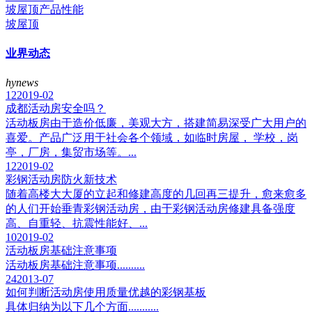
坡屋顶产品性能
坡屋顶
业界动态
hynews
12
2019-02
成都活动房安全吗？
活动板房由于造价低廉，美观大方，搭建简易深受广大用户的
喜爱。产品广泛用于社会各个领域，如临时房屋， 学校，岗
亭，厂房，集贸市场等。...
12
2019-02
彩钢活动房防火新技术
随着高楼大大厦的立起和修建高度的几回再三提升，愈来愈多
的人们开始垂青彩钢活动房，由于彩钢活动房修建具备强度
高、自重轻、抗震性能好、...
10
2019-02
活动板房基础注意事项
活动板房基础注意事项..........
24
2013-07
如何判断活动房使用质量优越的彩钢基板
具体归纳为以下几个方面...........