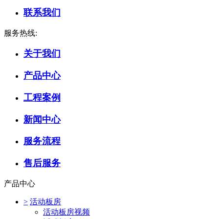
联系我们
服务热线:
关于我们
产品中心
工程案例
新闻中心
服务流程
售后服务
产品中心
>
活动板房
活动板房视频