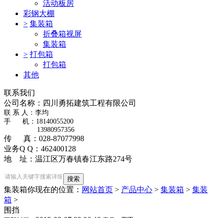
活动板房
彩钢大棚
>
集装箱
折叠箱视屏
集装箱
>
打包箱
打包箱
其他
联系我们
公司名称：四川勇拓建筑工程有限公司
​联 系 人：李均
手 机：18140055200
13980957356
传 真：028-87077998
业务Q Q：462400128
地 址：温江区万春镇春江东路274号
集装箱
你现在的位置：
网站首页
>
产品中心
>
集装箱
>
集装
箱
>
围挡