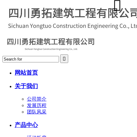
网站首页
关于我们
公司简介
发展历程
团队风采
产品中心