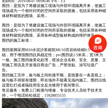
2019-08-07 09:06:46
T
|
T
更新时间：
字号：
围挡：是指为了将建设施工现场与外部环境隔离开来，使施工
现场成为一个相对封闭的空间所采取的措施，包括采用各种砌
体材料砌筑的围墙、采用...
围挡：是指为了将建设施工现场与外部环境隔离开来，使施工
现场成为一个相对封闭的空间所采取的措施，包括采用各种砌
体材料砌筑的围墙、采用各种成型板材构成的维护体等。
围挡的施工标准：
围挡基脚采用M10水泥沙浆砌筑MU10页岩砖砖砌0.5*0.5的基
础，用于增强围挡抗风稳定性；pvc围挡设2.5米高，宽3米为
一板。施工围挡做美化处理，喷涂企业名称、安全、质量、文
明施工用语及开发项目商业广告，严禁张贴、涂写垃圾广
告。
围挡施工完毕，板与板之间衔接平顺，直线要在一条直线上；
板与板不得留有缝隙，即在场外不能看见场内施工。围挡沿线
设置红灯或者隔段用安全反光锥用于夜间警示。
售后服务：免费上门检测与维修，专业技术人员给予技术支
持，一个电话轻松搞定，
15928855155