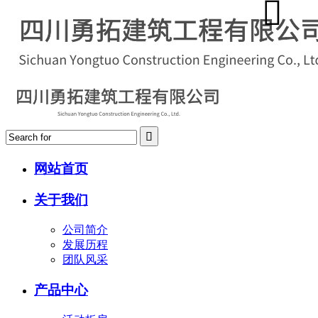
网站首页
关于我们
公司简介
发展历程
团队风采
产品中心