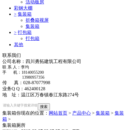
活动板房
彩钢大棚
>
集装箱
折叠箱视屏
集装箱
>
打包箱
打包箱
其他
联系我们
公司名称：四川勇拓建筑工程有限公司
​联 系 人：李均
手 机：18140055200
13980957356
传 真：028-87077998
业务Q Q：462400128
地 址：温江区万春镇春江东路274号
集装箱
你现在的位置：
网站首页
>
产品中心
>
集装箱
>
集装
箱
>
集装箱厕所